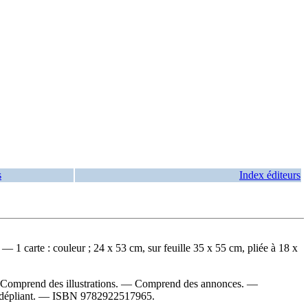
s
Index éditeurs
 carte : couleur ; 24 x 53 cm, sur feuille 35 x 55 cm, pliée à 18 x
Comprend des illustrations. — Comprend des annonces. —
 dépliant. —
ISBN
9782922517965
.