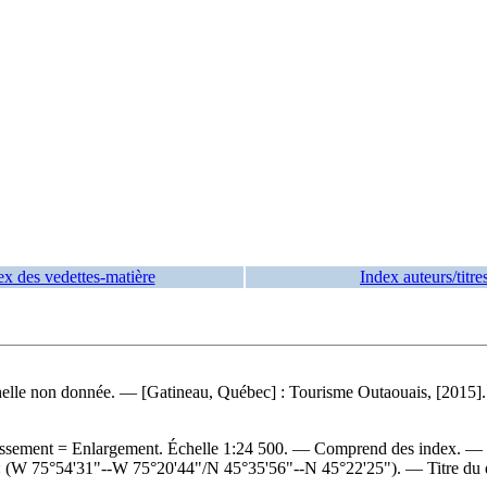
ex des vedettes-matière
Index auteurs/titre
le non donnée. — [Gatineau, Québec] : Tourisme Outaouais, [2015]. — 1
sement = Enlargement. Échelle 1:24 500. — Comprend des index. — 
 : (W 75°54'31"--W 75°20'44"/N 45°35'56"--N 45°22'25"). — Titre du