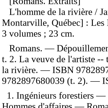
[Romans. Extraits]
L'homme de la rivière
/ J
Montarville, Québec] : Les 
3 volumes ; 23 cm.
Romans. —
Dépouillemen
t. 2. La veuve de l'artiste --
la rivière. —
ISBN
978289
9782897680039
(t. 2). —
1. Ingénieurs forestiers —
Hommes d'affaires — Romans