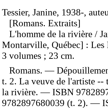
Tessier, Janine, 1938-, aute
[Romans. Extraits]
L'homme de la rivière
/ J
Montarville, Québec] : Les 
3 volumes ; 23 cm.
Romans. —
Dépouillemen
t. 2. La veuve de l'artiste --
la rivière. —
ISBN
978289
9782897680039
(t. 2). —