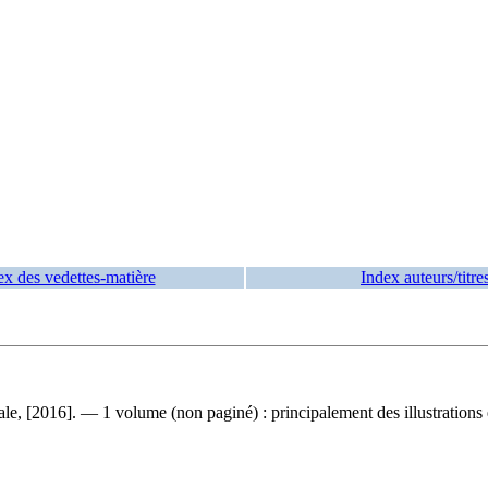
ex des vedettes-matière
Index auteurs/titre
le, [2016]. — 1 volume (non paginé) : principalement des illustrations 