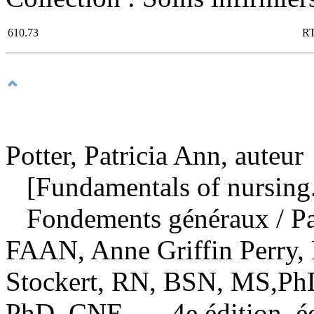
610.73
R
Potter, Patricia Ann, auteur
[Fundamentals of nursing.
Fondements généraux
/ P
FAAN, Anne Griffin Perry,
Stockert, RN, BSN, MS,Ph
PhD, CNE. — 4e édition, édi