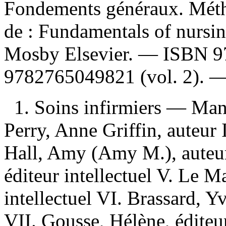
Fondements généraux. Mét
de :
Fundamentals of nursing
Mosby Elsevier. —
ISBN
9
9782765049821 (vol. 2)
. 
1. Soins infirmiers — Man
Perry, Anne Griffin, auteur I
Hall, Amy (Amy M.), auteur
éditeur intellectuel V. Le M
intellectuel VI. Brassard, Yv
VII. Gousse, Hélène, éditeur