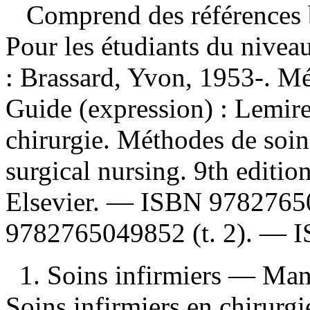
Comprend des références b
Pour les étudiants du nivea
:
Brassard, Yvon, 1953-. Mé
Guide (expression) :
Lemire
chirurgie. Méthodes de soi
surgical nursing. 9th editi
Elsevier. —
ISBN
9782765
9782765049852
(t. 2). —
1. Soins infirmiers — Man
Soins infirmiers en chirur