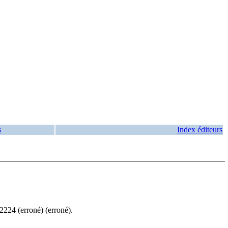
s
Index éditeurs
2224
(erroné) (erroné).