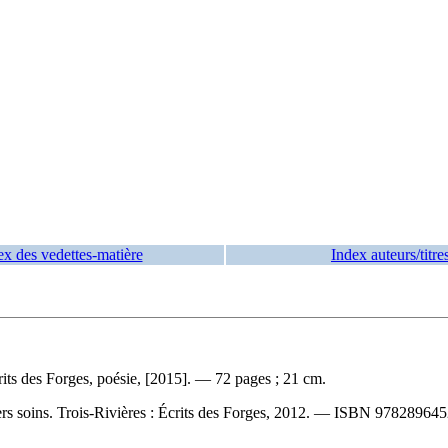
ex des vedettes-matière
Index auteurs/titre
its des Forges, poésie, [2015]. — 72 pages ; 21 cm.
s soins. Trois-Rivières : Écrits des Forges, 2012. —
ISBN
978289645