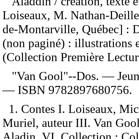
Aladdin
/ création, texte 
Loiseaux, M. Nathan-Deille
de-Montarville, Québec] : 
(non paginé) : illustrations
(Collection Première Lectur
"Van Gool"--Dos. — Jeu
—
ISBN
9782897680756
.
1. Contes I. Loiseaux, Mich
Muriel, auteur III. Van Gool
Aladin VI. Collection : Col