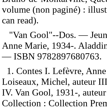
volume (non paginé) : illus
can read).
"Van Gool"--Dos. — Jeu
Anne Marie, 1934-. Aladd
—
ISBN
9782897680763
.
1. Contes I. Lefèvre, Anne
Loiseaux, Michel, auteur III
IV. Van Gool, 1931-, auteur 
Collection : Collection Pre