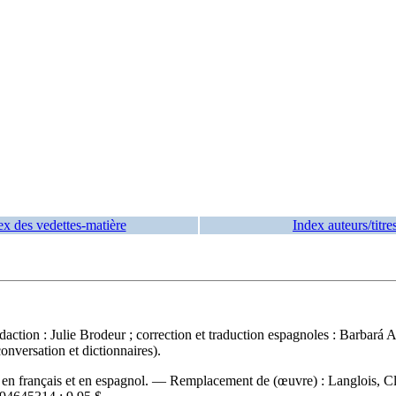
ex des vedettes-matière
Index auteurs/titre
rédaction : Julie Brodeur ; correction et traduction espagnoles : Barba
nversation et dictionnaires).
n français et en espagnol. —
Remplacement de (œuvre) :
Langlois, C