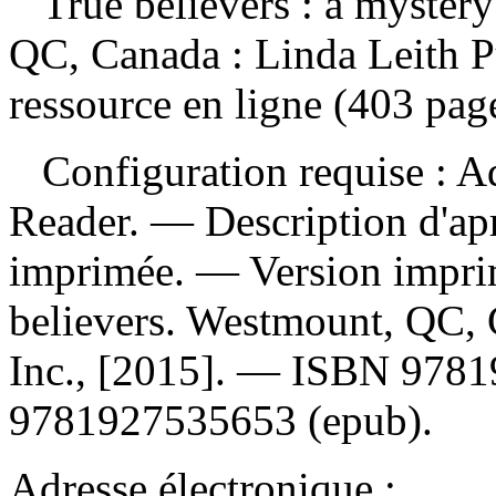
True believers : a myster
QC, Canada : Linda Leith P
ressource en ligne (403 pag
Configuration requise : Ad
Reader. — Description d'apr
imprimée. —
Version impr
believers. Westmount, QC, 
Inc., [2015]. —
ISBN
9781
9781927535653 (epub)
.
Adresse électronique :