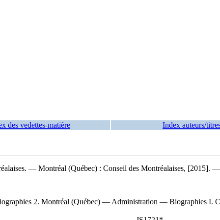
ex des vedettes-matière
Index auteurs/titre
réalaises. — Montréal (Québec) : Conseil des Montréalaises, [2015]. —
graphies 2. Montréal (Québec) — Administration — Biographies I. Cons
JS1721*