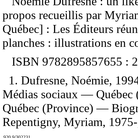
Noémie Dufresne : un like
propos recueillis par Myri
Québec] : Les Éditeurs réun
planches : illustrations en c
ISBN
9782895857655 :
2
1. Dufresne, Noémie, 1994-
Médias sociaux — Québec (
Québec (Province) — Biogra
Repentigny, Myriam, 1975-, 
920.9/302231