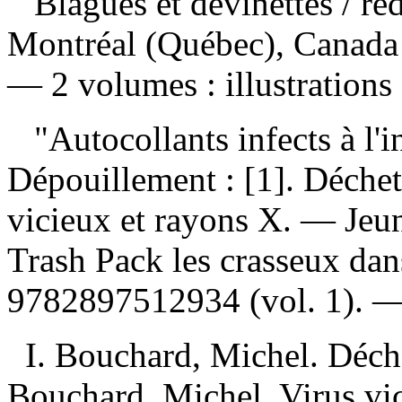
Blagues et devinettes
/ ré
Montréal (Québec), Canada :
— 2 volumes : illustrations
"Autocollants infects à l'i
Dépouillement :
[1]. Déchet
vicieux et rayons X. — Je
Trash Pack les crasseux dan
9782897512934
(vol. 1). 
I. Bouchard, Michel. Déchet
Bouchard, Michel. Virus vici