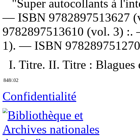
"Super autocollants à l'int
—
ISBN
9782897513627 (vo
9782897513610 (vol. 3) :
.
1). —
ISBN
97828975127
I. Titre. II. Titre : Blagues
848/.02
Confidentialité