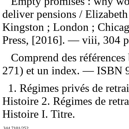
Empty promises : why wor
deliver pensions
/ Elizabeth
Kingston ; London ; Chicag
Press, [2016]. — viii, 304 
Comprend des références b
271) et un index. —
ISBN
1. Régimes privés de ret
Histoire 2. Régimes de ret
Histoire I. Titre.
344.7101/252