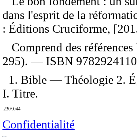
Le bon fondement : un sur
dans l'esprit de la réformat
: Éditions Cruciforme, [20
Comprend des références b
295). —
ISBN
9782924110
1. Bible — Théologie 2. É
I. Titre.
230/.044
Confidentialité