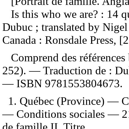
[Portrait de famille. Angla
Is this who we are? : 14 
Dubuc ; translated by Nige
Canada : Ronsdale Press, [
Comprend des références b
252). —
Traduction de :
Dub
—
ISBN
9781553804673
.
1. Québec (Province) — Ci
— Conditions sociales — 21e
de famille II. Titre.