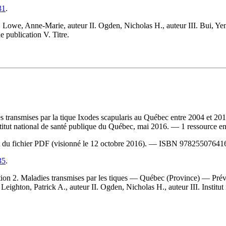
31
.
owe, Anne-Marie, auteur II. Ogden, Nicholas H., auteur III. Bui, Yen-
e publication V. Titre.
es transmises par la tique Ixodes scapularis au Québec entre 2004 et 20
itut national de santé publique du Québec, mai 2016. — 1 ressource en 
rt du fichier PDF (visionné le 12 octobre 2016). —
ISBN
97825507641
35
.
n 2. Maladies transmises par les tiques — Québec (Province) — Prév
ighton, Patrick A., auteur II. Ogden, Nicholas H., auteur III. Institu