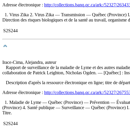
Adresse électronique :
http://collections.banq.qc.ca/ark:/52327/26343
1. Virus Zika 2. Virus Zika — Transmission — Québec (Province) I. L
Direction des risques biologiques et de la santé au travail, organisme d
S2S244
Irace-Cima, Alejandra, auteur
Rapport de surveillance de la maladie de Lyme et des autres maladi
collaboration de Patrick Leighton, Nicholas Ogden. — [Québec] : Inst
Description d'après la ressource électronique en ligne; titre de dépa
Adresse électronique :
http://collections.banq.qc.ca/ark:/52327/26755
1. Maladie de Lyme — Québec (Province) — Prévention — Évaluatio
(Province) 4. Santé publique — Surveillance — Québec (Province) I. Le
Titre.
S2S244