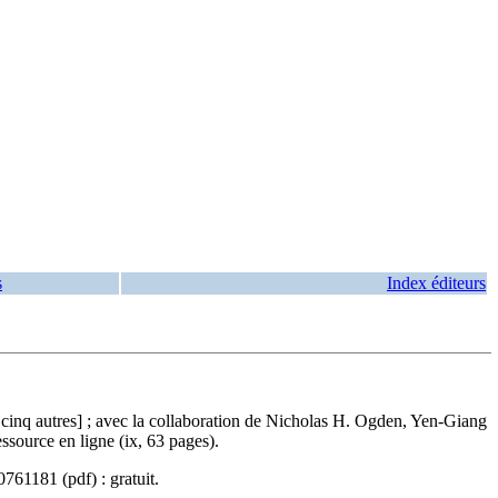
s
Index éditeurs
cinq autres] ; avec la collaboration de Nicholas H. Ogden, Yen-Giang
ssource en ligne (ix, 63 pages).
0761181
(pdf) :
gratuit
.