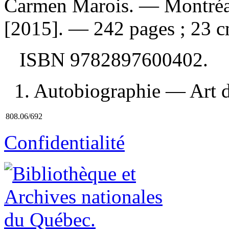
Carmen Marois. — Montréal
[2015]. — 242 pages ; 23 c
ISBN
9782897600402
.
1. Autobiographie — Art d'é
808.06/692
Confidentialité