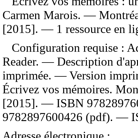
Écrivez vos mémoires : un
Carmen Marois. — Montréal
[2015]. — 1 ressource en li
Configuration requise : Ad
Reader. — Description d'apr
imprimée. —
Version impr
Écrivez vos mémoires. Mont
[2015]. —
ISBN
97828976
9782897600426 (pdf)
. —
Adresse électronique :