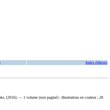
s
Index éditeurs
ks, [2016]. — 1 volume (non paginé) : illustrations en couleur ; 28