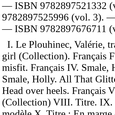
—
ISBN
9782897521332
(v
9782897525996
(vol. 3). 
—
ISBN
9782897676711
(v
I. Le Plouhinec, Valérie, t
girl (Collection). Français 
misfit. Français IV. Smale, 
Smale, Holly. All That Glitt
Head over heels. Français V
(Collection) VIII. Titre. IX. 
modèle X. Titre : En marge 