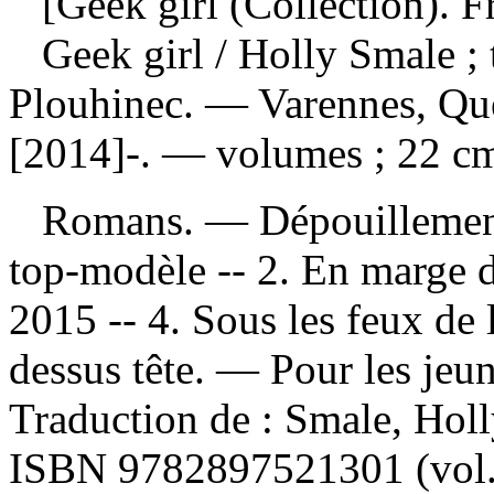
[Geek girl (Collection). F
Geek girl
/ Holly Smale ; 
Plouhinec. — Varennes, Qué
[2014]-. — volumes ; 22 c
Romans. —
Dépouillemen
top-modèle -- 2. En marge d
2015 -- 4. Sous les feux de 
dessus tête. — Pour les jeu
Traduction de :
Smale, Holl
ISBN
9782897521301
(vol.