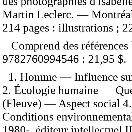
des photographies d'Isabell
Martin Leclerc. — Montréa
214 pages : illustrations ; 
Comprend des références 
9782760994546 :
21,95 $
.
1. Homme — Influence sur
2. Écologie humaine — Québ
(Fleuve) — Aspect social 4
Conditions environnemental
1980-, éditeur intellectuel I