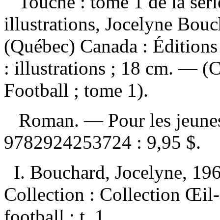
Touché : tome 1 de la sér
illustrations, Jocelyne Bou
(Québec) Canada : Édition
: illustrations ; 18 cm. — (
Football ; tome 1).
Roman. — Pour les jeunes 
9782924253724 :
9,95 $
.
I. Bouchard, Jocelyne, 1961-
Collection : Collection Œil-
football ; t. 1