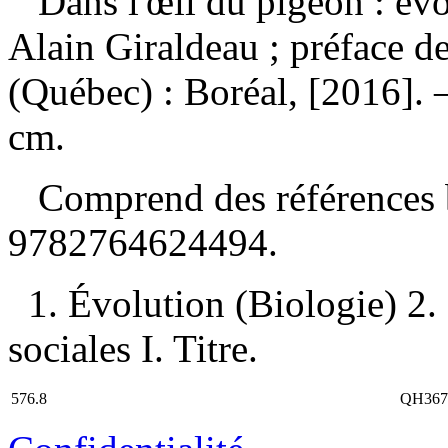
Dans l'œil du pigeon : évo
Alain Giraldeau ; préface 
(Québec) : Boréal, [2016]. —
cm.
Comprend des références 
9782764624494
.
1. Évolution (Biologie) 2.
sociales I. Titre.
576.8
QH367