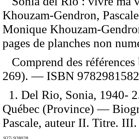
Sonia del Rio : vivre ma 
Khouzam-Gendron, Pascale 
Monique Khouzam-Gendron,
pages de planches non numér
Comprend des références b
269). —
ISBN
978298158
1. Del Rio, Sonia, 1940- 
Québec (Province) — Biogra
Pascale, auteur II. Titre. III
927/.928028