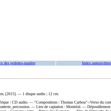
ex des vedettes-matière
Index auteurs/titre
m, [2015]. — 1 disque audio ; 12 cm.
umérique : CD audio. — "Compositions : Thomas Carbou"--Verso du cont
batterie, percussion. — Lieu de captation : Montréal. —
Dépouillement