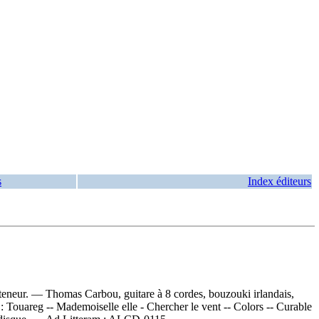
s
Index éditeurs
eneur. — Thomas Carbou, guitare à 8 cordes, bouzouki irlandais,
 :
Touareg -- Mademoiselle elle - Chercher le vent -- Colors -- Curable