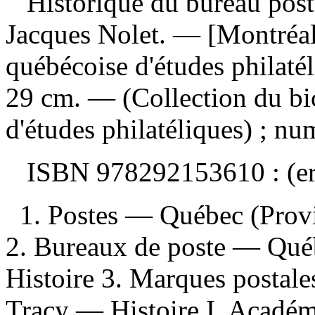
Historique du bureau pos
Jacques Nolet. — [Montréa
québécoise d'études philaté
29 cm. — (Collection du bi
d'études philatéliques) ; nu
ISBN
978292153610 :
(e
1. Postes — Québec (Prov
2. Bureaux de poste — Qué
Histoire 3. Marques postal
Tracy — Histoire I. Académ