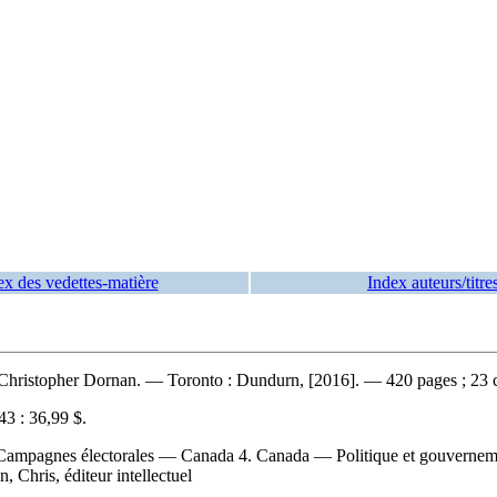
ex des vedettes-matière
Index auteurs/titre
 Christopher Dornan. — Toronto : Dundurn, [2016]. — 420 pages ; 23 
3 :
36,99 $
.
. Campagnes électorales — Canada 4. Canada — Politique et gouvern
, Chris, éditeur intellectuel