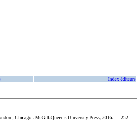
s
Index éditeurs
London ; Chicago : McGill-Queen's University Press, 2016. — 252