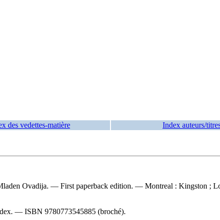
ex des vedettes-matière
Index auteurs/titre
Mladen Ovadija. — First paperback edition. — Montreal : Kingston ; 
index. —
ISBN
9780773545885
(broché).