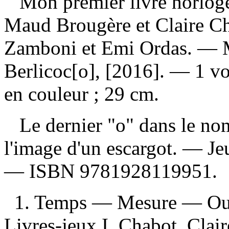
Mon premier livre horlog
Maud Brougère et Claire Cha
Zamboni et Emi Ordas. — M
Berlicoc[o], [2016]. — 1 vo
en couleur ; 29 cm.
Le dernier "o" dans le nom 
l'image d'un escargot. — Je
—
ISBN
9781928119951
.
1. Temps — Mesure — Ouvr
Livres-jeux I. Chabot, Clair