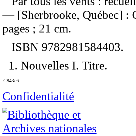
Par tous les vents : recue
— [Sherbrooke, Québec] : Cl
pages ; 21 cm.
ISBN
9782981584403
.
1. Nouvelles I. Titre.
C843/.6
Confidentialité