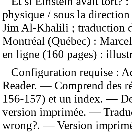
Et si Einstein avait tort?
physique
/ sous la directio
Jim Al-Khalili ; traduction
Montréal (Québec) : Marcel
en ligne (160 pages) : illust
Configuration requise : Ad
Reader. — Comprend des réf
156-157) et un index. — Des
version imprimée. —
Tradu
wrong?. —
Version imprim