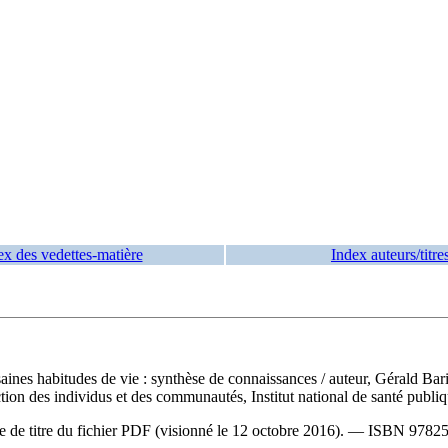
ex des vedettes-matière
Index auteurs/titre
saines habitudes de vie : synthèse de connaissances
/ auteur, Gérald Bar
on des individus et des communautés, Institut national de santé publiqu
ge de titre du fichier PDF (visionné le 12 octobre 2016). —
ISBN
9782