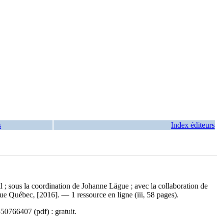
s
Index éditeurs
il ; sous la coordination de Johanne Lägue ; avec la collaboration de
e Québec, [2016]. — 1 ressource en ligne (iii, 58 pages).
550766407
(pdf) :
gratuit
.