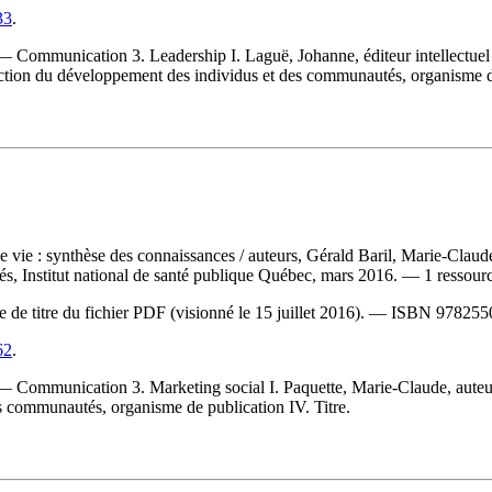
33
.
Communication 3. Leadership I. Laguë, Johanne, éditeur intellectuel II
rection du développement des individus et des communautés, organisme de
de vie : synthèse des connaissances
/ auteurs, Gérald Baril, Marie-Claud
 Institut national de santé publique Québec, mars 2016. — 1 ressource 
e de titre du fichier PDF (visionné le 15 juillet 2016). —
ISBN
978255
62
.
ommunication 3. Marketing social I. Paquette, Marie-Claude, auteur II. 
 communautés, organisme de publication IV. Titre.