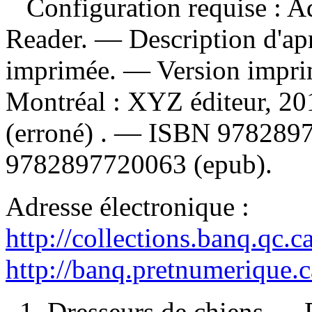
Configuration requise : Ad
Reader. — Description d'apr
imprimée. —
Version impr
Montréal : XYZ éditeur, 2
(erroné) . —
ISBN
978289
9782897720063
(epub).
Adresse électronique :
http://collections.banq.qc.
http://banq.pretnumerique.
1. Dresseurs de chiens — R