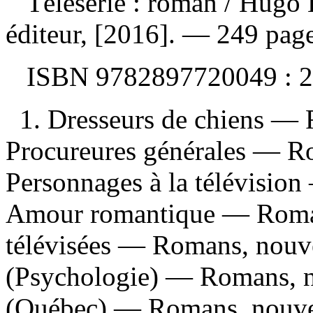
Télésérie : roman
/ Hugo 
éditeur, [2016]. — 249 pag
ISBN
9782897720049 :
2
1. Dresseurs de chiens — R
Procureures générales — Ro
Personnages à la télévision
Amour romantique — Romans,
télévisées — Romans, nouvel
(Psychologie) — Romans, no
(Québec) — Romans, nouvelle