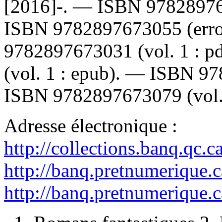
[2016]-. —
ISBN
9782897
ISBN
9782897673055
(err
9782897673031
(vol. 1 : 
(vol. 1 : epub). —
ISBN
97
ISBN
9782897673079
(vol.
Adresse électronique :
http://collections.banq.qc.
http://banq.pretnumerique.
http://banq.pretnumerique.