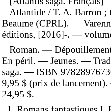
[Atlantis saga. Français]
Atlantide
/ T. A. Barron ; 
Beaume (CPRL). — Varenne
éditions, [2016]-. — volumes
Roman. —
Dépouillement
En péril. — Jeunes. —
Trad
saga. —
ISBN
9782897673
9,95 $ (prix de lancement)
.
24,95 $
.
1. Romans fantastiques I. B