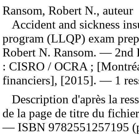
Ransom, Robert N., auteur
Accident and sickness insu
program (LLQP) exam prep
Robert N. Ransom. — 2nd E
: CISRO / OCRA ; [Montréal
financiers], [2015]. — 1 res
Description d'après la resso
de la page de titre du fichi
—
ISBN
9782551257195
(