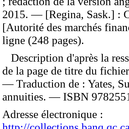
; rédaction de la version an
2015. — [Regina, Sask.] : 
[Autorité des marchés finan
ligne (248 pages).
Description d'après la resso
de la page de titre du fichi
—
Traduction de :
Yates, S
annuities. —
ISBN
978255
Adresse électronique :
http://collections.banq.qc.