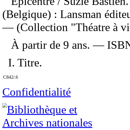
Épicentre
/ Suzie Bastie
(Belgique) : Lansman édite
— (Collection "Théatre à vi
À partir de 9 ans. —
ISB
I. Titre.
C842/.6
Confidentialité