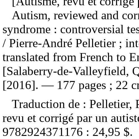
[Autisme, revu et corrigé p
Autism, reviewed and cor
syndrome : controversial t
/ Pierre-André Pelletier ; 
translated from French to E
[Salaberry-de-Valleyfield, 
[2016]. — 177 pages ; 22 c
Traduction de :
Pelletier,
revu et corrigé par un auti
9782924371176 :
24,95 $
.