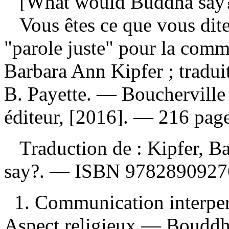
[What would Buddha say? 
Vous êtes ce que vous dit
"parole juste" pour la com
Barbara Ann Kipfer ; tradui
B. Payette. — Boucherville
éditeur, [2016]. — 216 page
Traduction de :
Kipfer, B
say?. —
ISBN
9782890927
1. Communication interpe
Aspect religieux — Bouddhi