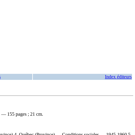
s
Index éditeurs
]. — 155 pages ; 21 cm.
Province) 4. Québec (Province) — Conditions sociales — 1945-1960 5.