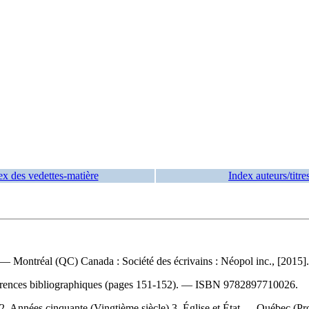
ex des vedettes-matière
Index auteurs/titre
. — Montréal (QC) Canada : Société des écrivains : Néopol inc., [2015
rences bibliographiques (pages 151-152). —
ISBN
9782897710026
.
2. Années cinquante (Vingtième siècle) 3. Église et État — Québec (