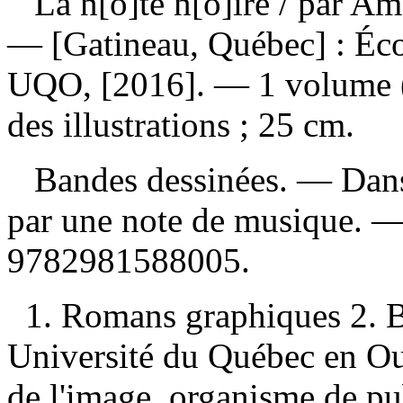
La n[o]te n[o]ire
/ par Am
— [Gatineau, Québec] : Écol
UQO, [2016]. — 1 volume (
des illustrations ; 25 cm.
Bandes dessinées. — Dans le
par une note de musique. 
9782981588005
.
1. Romans graphiques 2. B
Université du Québec en Out
de l'image, organisme de publ