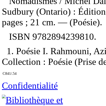
Nomadismes
/ Michel Da
Sudbury (Ontario) : Édition
pages ; 21 cm. — (Poésie).
ISBN
9782894239810
.
1. Poésie I. Rahmouni, Aziz
Collection : Poésie (Prise d
C841/.54
Confidentialité