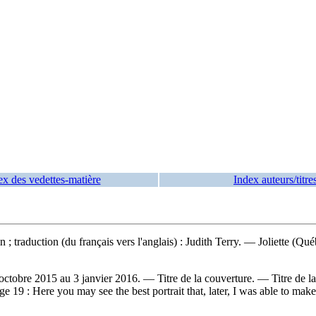
ex des vedettes-matière
Index auteurs/titre
n ; traduction (du français vers l'anglais) : Judith Terry. — Joliette (Qué
octobre 2015 au 3 janvier 2016. — Titre de la couverture. —
Titre de l
age 19 :
Here you may see the best portrait that, later, I was able to m