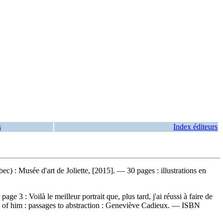
s
Index éditeurs
bec) : Musée d'art de Joliette, [2015]. — 30 pages : illustrations en
a page 3 :
Voilà le meilleur portrait que, plus tard, j'ai réussi à faire de
ake of him : passages to abstraction : Geneviève Cadieux. —
ISBN