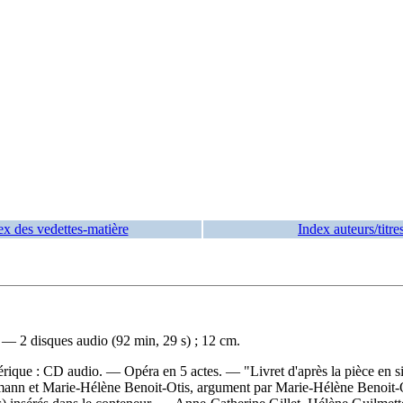
ex des vedettes-matière
Index auteurs/titre
— 2 disques audio (92 min, 29 s) ; 12 cm.
mérique : CD audio. — Opéra en 5 actes. — "Livret d'après la pièce en
n et Marie-Hélène Benoit-Otis, argument par Marie-Hélène Benoit-Otis 