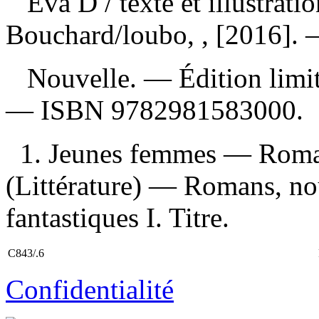
Éva D
/ texte et illustra
Bouchard/loubo, , [2016]. —
Nouvelle. — Édition limit
—
ISBN
9782981583000
.
1. Jeunes femmes — Romans
(Littérature) — Romans, nou
fantastiques I. Titre.
C843/.6
Confidentialité