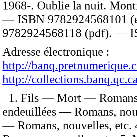
1968-. Oublie la nuit. Montr
—
ISBN
9782924568101
(
9782924568118 (pdf)
. —
Adresse électronique :
http://banq.pretnumerique.
http://collections.banq.qc.
1. Fils — Mort — Romans, 
endeuillées — Romans, nouv
— Romans, nouvelles, etc. 