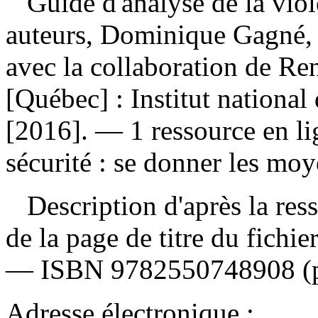
Guide d'analyse de la viol
auteurs, Dominique Gagné, J
avec la collaboration de Re
[Québec] : Institut nationa
[2016]. — 1 ressource en li
sécurité : se donner les mo
Description d'après la resso
de la page de titre du fichi
—
ISBN
9782550748908
(
Adresse électronique :