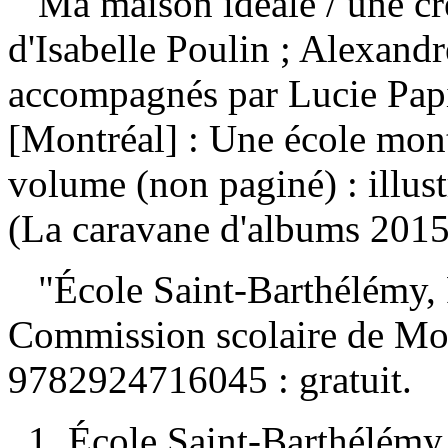
Ma maison idéale
/ une cr
d'Isabelle Poulin ; Alexandr
accompagnés par Lucie Papi
[Montréal] : Une école mont
volume (non paginé) : illus
(La caravane d'albums 2015
"École Saint-Barthélémy, P
Commission scolaire de Mo
9782924716045 :
gratuit
.
1. École Saint-Barthélémy.