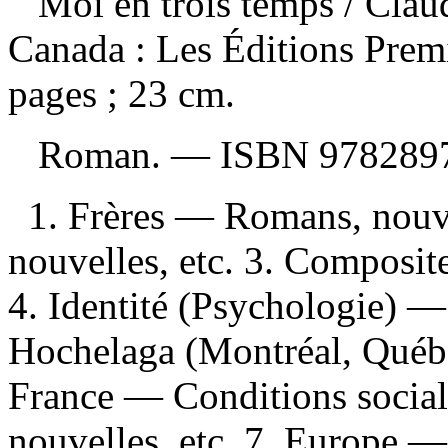
Moi en trois temps
/ Cla
Canada : Les Éditions Prem
pages ; 23 cm.
Roman. —
ISBN
978289
1. Frères — Romans, nouve
nouvelles, etc. 3. Composit
4. Identité (Psychologie) —
Hochelaga (Montréal, Québe
France — Conditions socia
nouvelles, etc. 7. Europe 