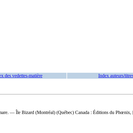
ex des vedettes-matière
Index auteurs/titre
emare. — Île Bizard (Montréal) (Québec) Canada : Éditions du Phœnix, 