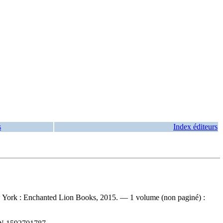
s
Index éditeurs
 New York : Enchanted Lion Books, 2015. — 1 volume (non paginé) :