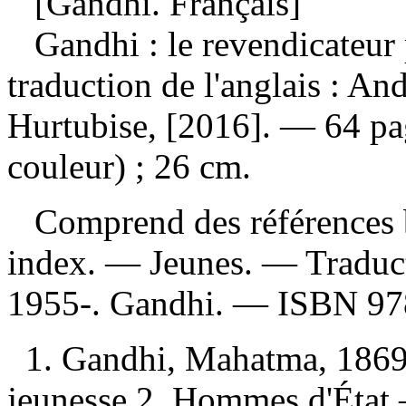
[Gandhi. Français]
Gandhi : le revendicateur
traduction de l'anglais : A
Hurtubise, [2016]. — 64 page
couleur) ; 26 cm.
Comprend des références b
index. — Jeunes. —
Traduc
1955-. Gandhi. —
ISBN
97
1. Gandhi, Mahatma, 186
jeunesse 2. Hommes d'Éta