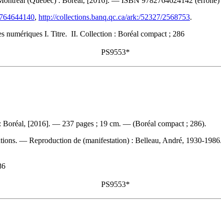
 Montréal (Québec) : Boréal, [2016]. —
ISBN
9782764624142
(erroné
82764644140
,
http://collections.banq.qc.ca/ark:/52327/2568753
.
es numériques I. Titre. II. Collection : Boréal compact ; 286
PS9553*
 Boréal, [2016]. — 237 pages ; 19 cm. — (Boréal compact ; 286).
cations. —
Reproduction de (manifestation) :
Belleau, André, 1930-1986.
86
PS9553*