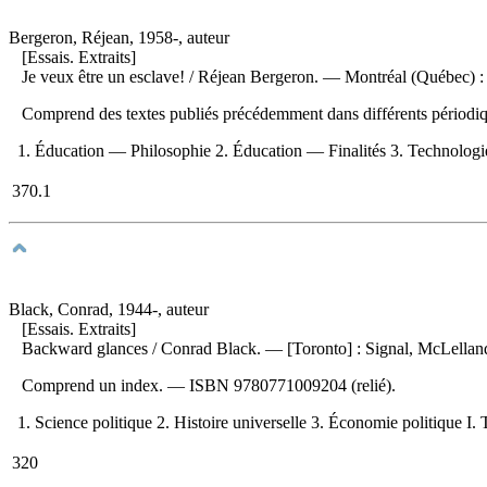
Bergeron, Réjean, 1958-, auteur
[Essais. Extraits]
Je veux être un esclave!
/ Réjean Bergeron. — Montréal (Québec) : 
Comprend des textes publiés précédemment dans différents périodi
1. Éducation — Philosophie 2. Éducation — Finalités 3. Technologie éd
370.1
Black, Conrad, 1944-, auteur
[Essais. Extraits]
Backward glances
/ Conrad Black. — [Toronto] : Signal, McLellan
Comprend un index. —
ISBN
9780771009204
(relié).
1. Science politique 2. Histoire universelle 3. Économie politique I. T
320