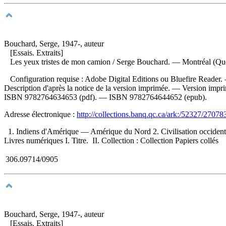
Bouchard, Serge, 1947-, auteur
[Essais. Extraits]
Les yeux tristes de mon camion
/ Serge Bouchard. — Montréal (Québ
Configuration requise : Adobe Digital Editions ou Bluefire Reader. —
Description d'après la notice de la version imprimée. —
Version impr
ISBN
9782764634653
(pdf). —
ISBN
9782764644652
(epub).
Adresse électronique :
http://collections.banq.qc.ca/ark:/52327/27078
1. Indiens d'Amérique — Amérique du Nord 2. Civilisation occiden
Livres numériques I. Titre. II. Collection : Collection Papiers collés
306.09714/0905
Bouchard, Serge, 1947-, auteur
[Essais. Extraits]