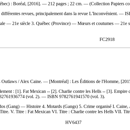
ec) : Boréal, [2016]. — 212 pages ; 22 cm. — (Collection Papiers col
 différentes revues, principalement dans la revue L'Inconvénient. —
I
tale — 21e siècle 3. Québec (Province) — Mœurs et coutumes — 21e siè
FC2918
es Outlaws
/ Alex Caine. — [Montréal] : Les Éditions de l'Homme, [2015]
lement :
[1]. Fat Mexican -- [2]. Charlie contre les Hells -- [3]. Empir
82761936774
(vol. 2). —
ISBN
9782761941570
(vol. 3).
os (Gang) — Histoire 4. Motards (Gangs) 5. Crime organisé I. Caine, A
itre. V. Titre : Fat Mexican VI. Titre : Charlie contre les Hells VII. Tit
HV6437