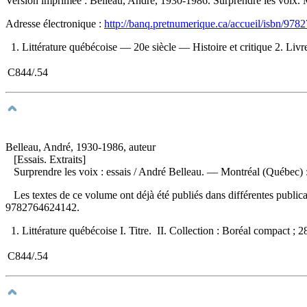
Version imprimée :
Belleau, André, 1930-1986. Surprendre les voix.
Adresse électronique :
http://banq.pretnumerique.ca/accueil/isbn/97
1. Littérature québécoise — 20e siècle — Histoire et critique 2. Livr
C844/.54
Belleau, André, 1930-1986, auteur
[Essais. Extraits]
Surprendre les voix : essais
/ André Belleau. — Montréal (Québec) :
Les textes de ce volume ont déjà été publiés dans différentes publi
9782764624142
.
1. Littérature québécoise I. Titre. II. Collection : Boréal compact ; 2
C844/.54