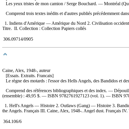
Les yeux tristes de mon camion
/ Serge Bouchard. — Montréal (Québ
Comprend trois textes inédits et d'autres publiés précédemment dans
1. Indiens d'Amérique — Amérique du Nord 2. Civilisation occiden
Titre. II. Collection : Collection Papiers collés
306.09714/0905
Caine, Alex, 1948-, auteur
[Essais. Extraits. Francais]
Le règne des motards : l'essor des Hells Angels, des Bandidos et d
Comprend des références bibliographiques et des index. —
Dépouil
(ensemble) :
49,95 $
. —
ISBN
9782761927123
(vol. 1). —
ISBN
97
1. Hell's Angels — Histoire 2. Outlaws (Gang) — Histoire 3. Bandid
the Angels. Français III. Caine, Alex, 1948-. Angel dust. Français IV. T
364.106/6