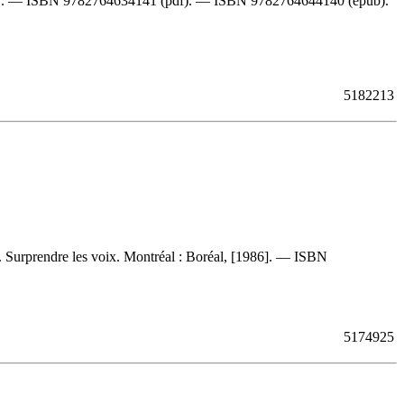
) . —
ISBN
9782764634141
(pdf). —
ISBN
9782764644140
(epub).
5182213
 Surprendre les voix. Montréal : Boréal, [1986]. —
ISBN
5174925