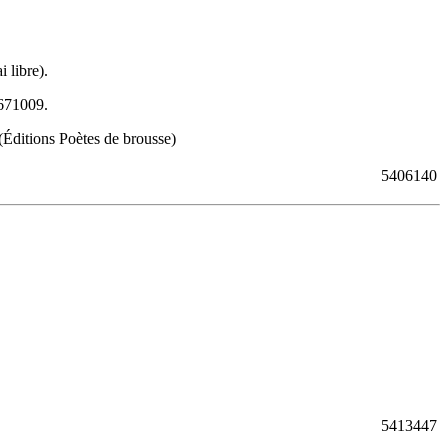
 libre).
671009
.
 (Éditions Poètes de brousse)
5406140
5413447