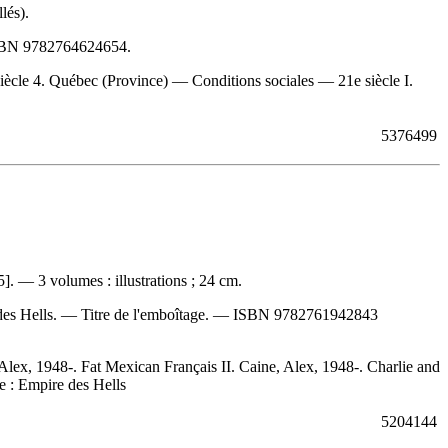
lés).
SBN
9782764624654
.
cle 4. Québec (Province) — Conditions sociales — 21e siècle I.
5376499
. — 3 volumes : illustrations ; 24 cm.
e des Hells. — Titre de l'emboîtage. —
ISBN
9782761942843
lex, 1948-. Fat Mexican Français II. Caine, Alex, 1948-. Charlie and
re : Empire des Hells
5204144