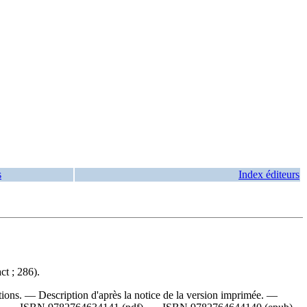
s
Index éditeurs
t ; 286).
tions. — Description d'après la notice de la version imprimée. —