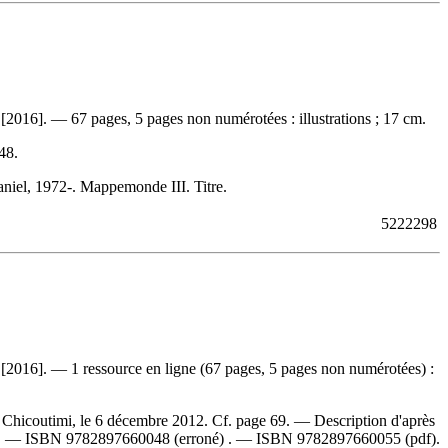
[2016]. — 67 pages, 5 pages non numérotées : illustrations ; 17 cm.
48
.
aniel, 1972-. Mappemonde III. Titre.
5222298
 [2016]. — 1 ressource en ligne (67 pages, 5 pages non numérotées) :
Chicoutimi, le 6 décembre 2012. Cf. page 69. — Description d'après
]. —
ISBN
9782897660048
(erroné) . —
ISBN
9782897660055
(pdf).