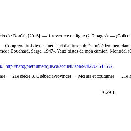
ec) : Boréal, [2016]. — 1 ressource en ligne (212 pages). — (Collecti
 Comprend trois textes inédits et d'autres publiés précédemment dans 
imée :
Bouchard, Serge, 1947-. Yeux tristes de mon camion. Montréal 
36
,
http://banq.pretnumerique.ca/accueil/isbn/9782764644652
.
tale — 21e siècle 3. Québec (Province) — Mœurs et coutumes — 21e si
FC2918