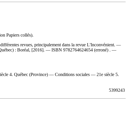
on Papiers collés).
différentes revues, principalement dans la revue L'Inconvénient. —
(Québec) : Boréal, [2016]. —
ISBN
9782764624654
(erroné) . —
ècle 4. Québec (Province) — Conditions sociales — 21e siècle 5.
5399243