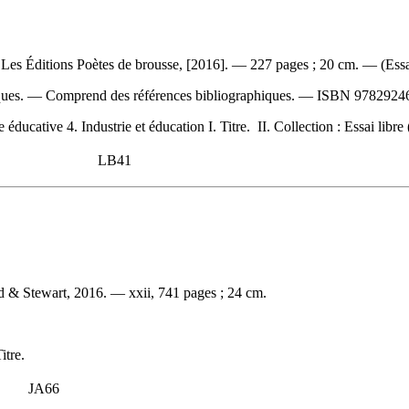
Les Éditions Poètes de brousse, [2016]. — 227 pages ; 20 cm. — (Essai
ques. — Comprend des références bibliographiques. —
ISBN
9782924
ucative 4. Industrie et éducation I. Titre. II. Collection : Essai libre
LB41
d & Stewart, 2016. — xxii, 741 pages ; 24 cm.
itre.
JA66